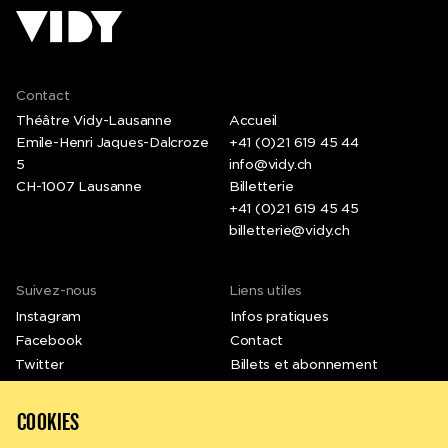
Contact
Théâtre Vidy-Lausanne
Accueil
Emile-Henri Jaques-Dalcroze
+41 (0)21 619 45 44
5
info@vidy.ch
CH-1007 Lausanne
Billetterie
+41 (0)21 619 45 45
billetterie@vidy.ch
Suivez-nous
Liens utiles
Instagram
Infos pratiques
Facebook
Contact
Twitter
Billets et abonnement
LinkedIn
Emplois et stages
Vimeo
Newsletter
COOKIES