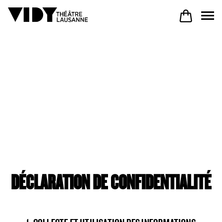
AU PROGRAMME
PARTICIPER
VENIR À VIDY
DÉCLARATION DE CONFIDENTIALITÉ
Le Théâtre
Productions