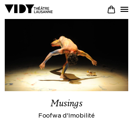
AU PROGRAMME
PARTICIPER
VENIR À VIDY
Musings
Le Théâtre
Foofwa d'Imobilité
Productions