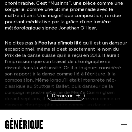
chorégraphe. C’est "Musings", une pièce comme une
songerie, comme une ultime promenade avec le
maître et ami. Une magnifique composition, rendue
pourtant méditative par la grâce d’une lumière
météorologique signée Jonathan O’Hear.
Ne dites pas à
Foofwa d’Imobilité
qu’il est un danseur
exceptionnel, même si c’est exactement le nom du
Prix de la danse suisse qu’il a reçu en 2013. Il aurait
l’impression que son travail de chorégraphe se
dissout dans la virtuosité. Or il a toujours considéré
son rapport à la danse comme lié à l’écriture, à la
composition. Même lorsqu’il était interprète néo-
classique au Stuttgart Ballet, puis danseur de la
compagnie post-moderne de Merce Cunningham
Découvrir
durant sept ans, il lui importait d’être vu comme un
danseur-chorégraphe, voire comme un danseur-
chercheur. Chercheur du mouvement qui n’a encore
jamais été vu, mis, déposé sur le plateau : de l’homme
GÉNÉRIQUE
à la bête, de l’avatar numérique à l’objet, rien
n’échappe à sa curiosité.