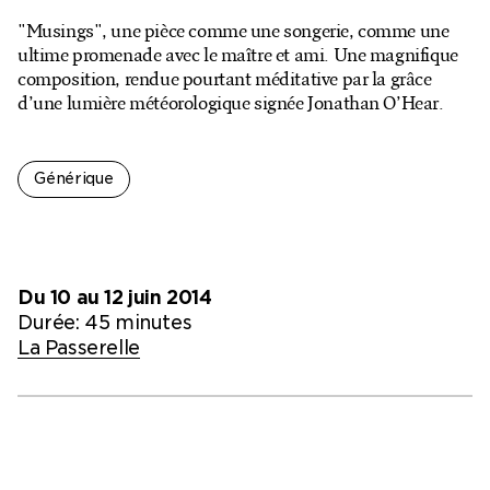
Billetterie en ligne
"Musings", une pièce comme une songerie, comme une
ultime promenade avec le maître et ami. Une magnifique
Mon compte
composition, rendue pourtant méditative par la grâce
d’une lumière météorologique signée Jonathan O’Hear.
Générique
Du 10 au 12 juin 2014
Durée: 45 minutes
La Passerelle