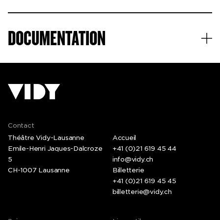
Avec sa compagnie Neopost Foofwa fondée à Genève
en 1998, il écrit des solos et des pièces de groupe.
Chorégraphies souvent en lien avec l’histoire du
DOCUMENTATION
mouvement et toujours tendues vers une poétique de
l’imprévisibilité. Il reviendra à Vidy la saison
prochaine avec des pérégrinations ludiques autour de
Godard.
Contact
Théâtre Vidy-Lausanne
Accueil
Emile-Henri Jaques-Dalcroze
+41 (0)21 619 45 44
5
info@vidy.ch
CH-1007 Lausanne
Billetterie
+41 (0)21 619 45 45
billetterie@vidy.ch