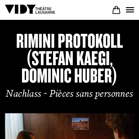
RIMINI PROTOKOLL
AU PROGRAMME
(STEFAN KAEGI,
PARTICIPER
DOMINIC HUBER)
VENIR À VIDY
Nachlass - Pièces sans personnes
Le Théâtre
Productions