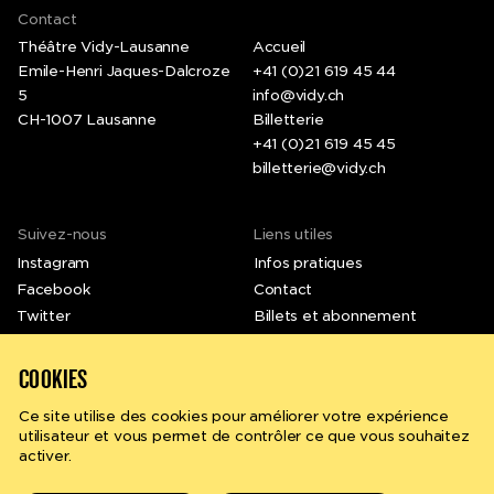
Contact
21.03 - 25.03.2018
Théâtre Vidy-Lausanne
Accueil
MC2 - Maison de la Culture de Grenoble (FR)
Emile-Henri Jaques-Dalcroze
+41 (0)21 619 45 44
5
info@vidy.ch
CH-1007 Lausanne
Billetterie
Presentation
9.03 - 16.03.2018
+41 (0)21 619 45 45
Théâtre de l’Archipel, Perpignan (FR)
billetterie@vidy.ch
Suivez-nous
Liens utiles
2.02 - 4.02.2018
Instagram
Infos pratiques
Lugano In Scena (CH)
Facebook
Contact
Twitter
Billets et abonnement
LinkedIn
Emplois et stages
25.01 - 28.01.2018
Théâtre Nuithonie, Fribourg (CH)
Vimeo
Newsletter
COOKIES
Ce site utilise des cookies pour améliorer votre expérience
utilisateur et vous permet de contrôler ce que vous souhaitez
10.01 - 20.01.2018
activer.
Rechercher
fr
en
Piccolo Teatro di Milano (IT)
Conditions générales
Politique de confidentialité