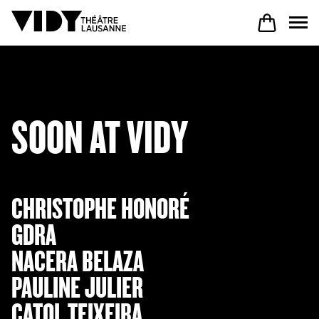
PROGRAM
SOON AT VIDY
PARTICIPATE
COME TO VIDY
CHRISTOPHE HONORÉ
GDRA
NACERA BELAZA
The Theatre
PAULINE JULIER
Productions
CATOL TEIXEIRA