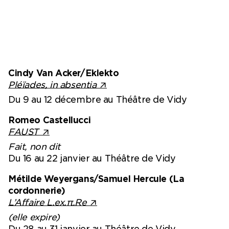
Cindy Van Acker/Eklekto
Pléïades, in absentia
Du 9 au 12 décembre au Théâtre de Vidy
Romeo Castellucci
FAUST
Fait, non dit
Du 16 au 22 janvier au Théâtre de Vidy
Métilde Weyergans/Samuel Hercule (La
cordonnerie)
L’Affaire L.ex.π.Re
(elle expire)
Du 28 au 31 janvier au Théâtre de Vidy