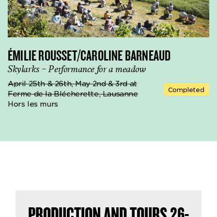
ÉMILIE ROUSSET/CAROLINE BARNEAUD
Skylarks – Performance for a meadow
April 25th & 26th, May 2nd & 3rd at
Completed
Ferme de la Blécherette, Lausanne
Hors les murs
PRODUCTION AND TOURS 26-