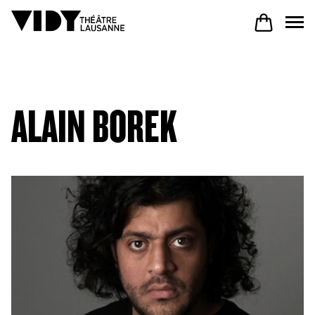
AU PROGRAMME
ALAIN BOREK
PARTICIPER
VENIR À VIDY
Le Théâtre
Productions