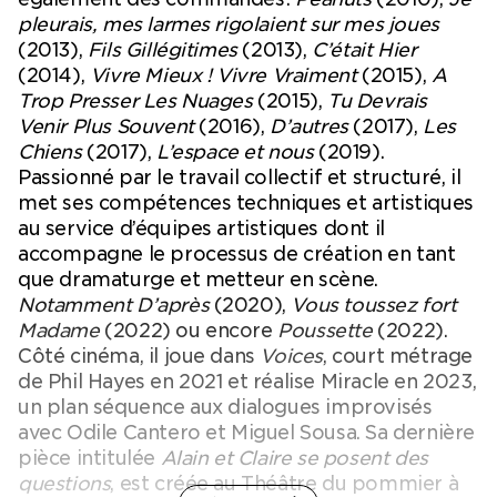
pleurais, mes larmes rigolaient sur mes joues
(2013),
Fils Gillégitimes
(2013),
C’était Hier
(2014),
Vivre Mieux ! Vivre Vraiment
(2015),
A
Trop Presser Les Nuages
(2015),
Tu Devrais
Venir Plus Souvent
(2016),
D’autres
(2017),
Les
Chiens
(2017),
L’espace et nous
(2019).
Passionné par le travail collectif et structuré, il
met ses compétences techniques et artistiques
au service d’équipes artistiques dont il
accompagne le processus de création en tant
que dramaturge et metteur en scène.
Notamment D’après
(2020),
Vous toussez fort
Madame
(2022) ou encore
Poussette
(2022).
Côté cinéma, il joue dans
Voices
, court métrage
de Phil Hayes en 2021 et réalise Miracle en 2023,
un plan séquence aux dialogues improvisés
avec Odile Cantero et Miguel Sousa. Sa dernière
pièce intitulée
Alain et Claire se posent des
questions
, est créée au Théâtre du pommier à