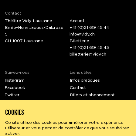
Contact
Théâtre Vidy-Lausanne
Accueil
Emile-Henri Jaques-Dalcroze
+41 (0)21 619 45 44
5
info@vidy.ch
CH-1007 Lausanne
Billetterie
+41 (0)21 619 45 45
billetterie@vidy.ch
Suivez-nous
Liens utiles
Instagram
Infos pratiques
Facebook
Contact
Twitter
Billets et abonnement
LinkedIn
Emplois et stages
Vimeo
Newsletter
COOKIES
Ce site utilise des cookies pour améliorer votre expérience
utilisateur et vous permet de contrôler ce que vous souhaitez
activer.
Rechercher
fr
en