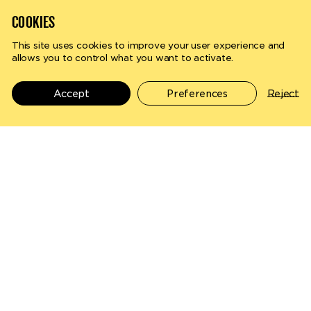
COOKIES
This site uses cookies to improve your user experience and
Terms and conditions
Privacy policy
Manage cookies
allows you to control what you want to activate.
Search
en
fr
©
2026
Vidy - All rights reserved
Website by
superhuit
Accept
Preferences
Reject