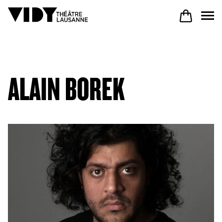
PROGRAM
ALAIN BOREK
PARTICIPATE
COME TO VIDY
The Theatre
Productions