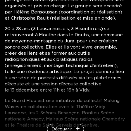
organisés et pris en charge. Le groupe sera encadré
par Hélène Bensoussan (coordination et réalisation)
et Christophe Rault (réalisation et mise en onde).
20 à 28 ans (3 Lausannois·e·s, 3 Bisontin·e·s) se
retrouveront à Mouthe dans le Doubs, une commune
de moyenne-montagne du Jura, pour une création
sonore collective. Elles et ils vont vivre ensemble,
créer des liens et se former aux outils
radiophoniques et aux pratiques radios
(enregistrement, montage, technique d’entretien),
telle une résidence artistique. Le projet donnera lieu
à une série de podcasts diffusés via les plateformes
d’écoute et une session d’écoute collective
le 13 décembre entre 11h et 16h à Vidy.
Le Grand Flou est une initiative du collectif Making
Waves en collaboration avec le Théâtre Vidy-
Lausanne, les 2 Scènes-Besançon, Bonlieu Scène
nationale Annecy, Malraux Scène nationale Chambéry
et le Théâtre de Saint-Gervais de Genève.
Découvrir