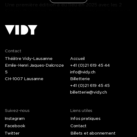
Une première édition a eu lieu en 2025 avec les 2
Scènes-Besançon, Bonlieu Scène nationale Annecy et
Malraux Scène nationale Chambéry. Découvrir ici plus
sur une semaine de radio:
https://bonlieu-annecy.com/actualites/une-semaine-de-
Contact
Théâtre Vidy-Lausanne
Accueil
Emile-Henri Jaques-Dalcroze
+41 (0)21 619 45 44
5
info@vidy.ch
CH-1007 Lausanne
Billetterie
+41 (0)21 619 45 45
billetterie@vidy.ch
Suivez-nous
Liens utiles
Instagram
Infos pratiques
Facebook
Contact
Twitter
Billets et abonnement