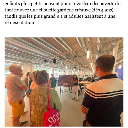
enfants plus petits peuvent poursuivre leur découverte du
Billetterie en ligne
théâtre avec une chouette garderie créative (dès 4 ans)
tandis que les plus grand·e·s et adultes assistent à une
Mon compte
représentation.