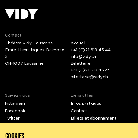
Contact
Théâtre Vidy-Lausanne
Accueil
Emile-Henri Jaques-Dalcroze
+41 (0)21 619 45 44
5
info@vidy.ch
CH-1007 Lausanne
Billetterie
+41 (0)21 619 45 45
billetterie@vidy.ch
Suivez-nous
Liens utiles
Instagram
Infos pratiques
Facebook
Contact
Twitter
Billets et abonnement
LinkedIn
Emplois et stages
Vimeo
Newsletter
COOKIES