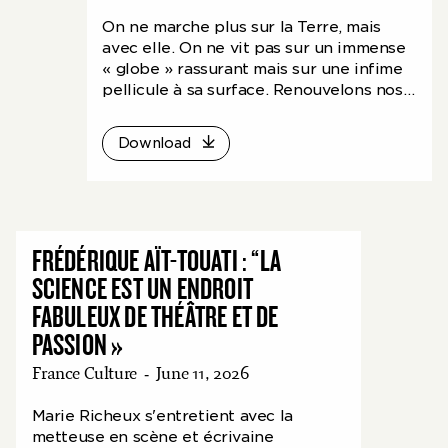
On ne marche plus sur la Terre, mais
avec elle. On ne vit pas sur un immense
« globe » rassurant mais sur une infime
pellicule à sa surface. Renouvelons nos
représentations avec ces trois essais
scéniques, aux confins de la conférence
Download
et de la performance, fruits du travail de
la metteuse en scène Frédérique Aït-
Touati alliée à l’anthropologue Bruno
Latour, disparu en 2022.
FRÉDÉRIQUE AÏT-TOUATI : “LA
SCIENCE EST UN ENDROIT
FABULEUX DE THÉÂTRE ET DE
PASSION »
France Culture
-
June 11, 2026
Marie Richeux s'entretient avec la
metteuse en scène et écrivaine