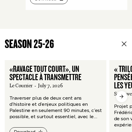
SEASON 25-26
«RAVAGE TOUT COURT», UN
« TRIL
SPECTACLE À TRANSMETTRE
PENSÉE
LES Y
Le Courrier
-
July 7, 2026
Scenew
Traverser plus de deux cent ans
d’histoire et d’enjeux politiques en
Projet 
Palestine en seulement 90 minutes, c’est
Frédéri
possible, et surtout essentiel, avec le
de son v
spectacle d’Adeline Rosenstein.
expérie
par le t