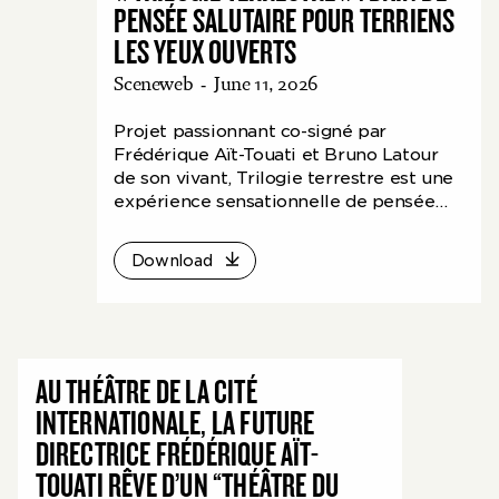
PENSÉE SALUTAIRE POUR TERRIENS
LES YEUX OUVERTS
Sceneweb
-
June 11, 2026
Projet passionnant co-signé par
Frédérique Aït-Touati et Bruno Latour
de son vivant, Trilogie terrestre est une
expérience sensationnelle de pensée
par le théâtre, qui compacte trois
conférences du chercheur dans un
Download
écrin-écran où se projettent nos
représentations en mouvement.
AU THÉÂTRE DE LA CITÉ
INTERNATIONALE, LA FUTURE
DIRECTRICE FRÉDÉRIQUE AÏT-
TOUATI RÊVE D’UN “THÉÂTRE DU