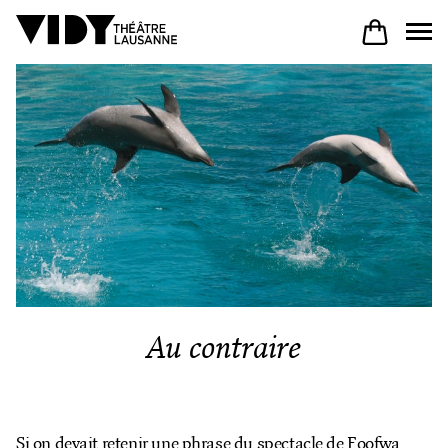
AU PROGRAMME
PARTICIPER
VENIR À VIDY
Au contraire
Le Théâtre
Productions
Si on devait retenir une phrase du spectacle de Foofwa