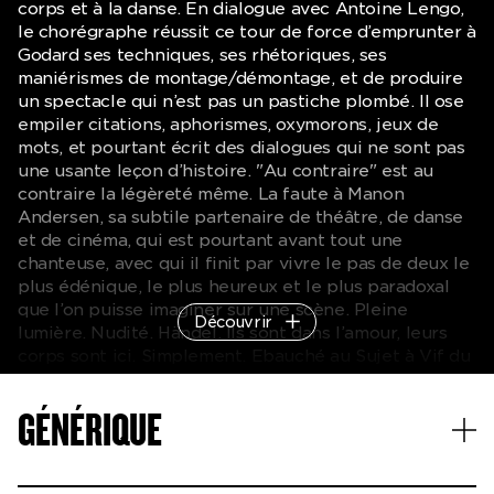
corps et à la danse. En dialogue avec Antoine Lengo,
le chorégraphe réussit ce tour de force d’emprunter à
Godard ses techniques, ses rhétoriques, ses
maniérismes de montage/démontage, et de produire
un spectacle qui n’est pas un pastiche plombé. Il ose
empiler citations, aphorismes, oxymorons, jeux de
mots, et pourtant écrit des dialogues qui ne sont pas
une usante leçon d’histoire. "Au contraire" est au
contraire la légèreté même. La faute à Manon
Andersen, sa subtile partenaire de théâtre, de danse
et de cinéma, qui est pourtant avant tout une
chanteuse, avec qui il finit par vivre le pas de deux le
plus édénique, le plus heureux et le plus paradoxal
que l’on puisse imaginer sur une scène. Pleine
Découvrir
lumière. Nudité. Händel. Ils sont dans l’amour, leurs
corps sont ici. Simplement. Ebauché au Sujet à Vif du
Festival d’Avignon en 2010 puis peaufiné au
GRÜ/transthéâtre à Genève, ce long-métrage
GÉNÉRIQUE
scénique ne parle pas seulement d’amour et de
Godard. Il parle aussi de politique, d’argent, d’art, de
performance, de différence, de poésie, de travail, de