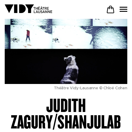
AU PROGRAMME
PARTICIPER
VENIR À VIDY
Théâtre Vidy-Lausanne © Chloé Cohen
JUDITH
Le Théâtre
ZAGURY/SHANJULAB
Productions