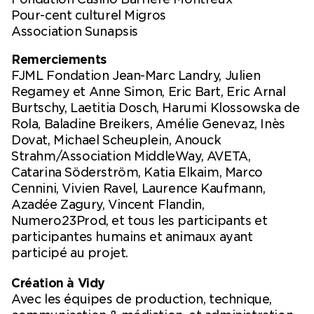
Quelles ont été les choses auxquelles tu ne
Pour-cent culturel Migros
t’attendais pas en te plongeant dans ce sujet ?
Association Sunapsis
J’ai nuancé certaines idées radicales, notamment par
Remerciements
rapport à la violence. Je suis moins bouleversée
FJML Fondation Jean-Marc Landry, Julien
quand on m’annonce qu’un loup a été tué, par
Regamey et Anne Simon, Eric Bart, Eric Arnal
exemple. Car la souffrance est partagée, partout.
Burtschy, Laetitia Dosch, Harumi Klossowska de
Rola, Baladine Breikers, Amélie Genevaz, Inès
Dovat, Michael Scheuplein, Anouck
Strahm/Association MiddleWay, AVETA,
Je ne m’étais pas aperçue non plus de
Catarina Söderström, Katia Elkaim, Marco
Cennini, Vivien Ravel, Laurence Kaufmann,
combien l’humain est perdu lorsqu’il se
Azadée Zagury, Vincent Flandin,
retrouve dans des situations qu’il ne
Numero23Prod, et tous les participants et
contrôle pas.
participantes humains et animaux ayant
participé au projet.
Création à Vidy
Dans l’élevage moderne, il n’y avait plus de place pour
Avec les équipes de production, technique,
l’imprévu. Or, le retour du loup vient remettre la