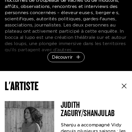
nocturnes de troupeaux de vaches ou de moutons,
affûts, observations, rencontres et interviews des
personnes concernées – éleveur·euse·s, berger·e·s,
scientifiques, autorités politiques, gardes-faunes,
associations, journalistes. Les deux personnes au
plateau ont activement participé à cette enquête. In
bocca al lupo est une création théâtrale sur et autour
des loups, une plongée immersive dans les territoires
qu’ils partagent avec d’autres.
Découvrir
S’intéresser aux loups c’est interroger
L'ARTISTE
notre rapport au vivant et à
l’environnement, à l’altérité et au
sauvage.
JUDITH
ZAGURY/SHANJULAB
Shanju a accompagné Vidy
ENTRETIEN AVEC JUDITH ZAGURY
depuis plusieurs saisons : les