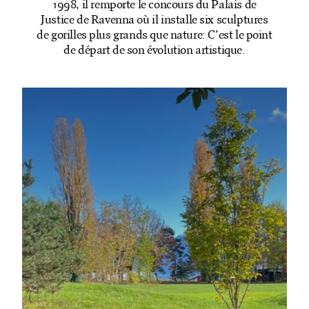
1998, il remporte le concours du Palais de
travers cet être, de génération en génération. On ne
peut pas observer le loup sans avoir en tête tout cet
Justice de Ravenna où il installe six sculptures
imaginaire collectif très important et qui rend la
de gorilles plus grands que nature: C’est le point
gestion de ce prédateur si difficile. Plus largement,
de départ de son évolution artistique.
comme pour d’autres causes environnementales, le
loup soulève aussi passions, questions, parfois
mobilisation, car il agit comme révélateur de notre
rapport au vivant, à l’environnement, à tout ce que
l’on ne maîtrise pas. Ce sont des questionnements
que l’on ne peut pas laisser de côté. Dans ce
spectacle, nous voudrions ne pas rester dans un
cadre conceptuel, mais parvenir à faire ressentir des
sensations animales. Nous creusons l’idée d’être
bousculés par quelque chose de vivant et sensible
qui soit non pas relié aux humains, mais aux animaux.