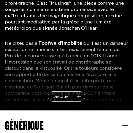
chorégraphe. C’est "Musings", une pièce comme une
songerie, comme une ultime promenade avec le
maître et ami. Une magnifique composition, rendue
pourtant méditative par la grâce d’une lumière
météorologique signée Jonathan O’Hear.
Ne dites pas à
Foofwa d’Imobilité
qu’il est un danseur
exceptionnel, même si c’est exactement le nom du
Prix de la danse suisse qu’il a reçu en 2013. Il aurait
l’impression que son travail de chorégraphe se
dissout dans la virtuosité. Or il a toujours considéré
son rapport à la danse comme lié à l’écriture, à la
composition. Même lorsqu’il était interprète néo-
classique au Stuttgart Ballet, puis danseur de la
compagnie post-moderne de Merce Cunningham
Découvrir
durant sept ans, il lui importait d’être vu comme un
danseur-chorégraphe, voire comme un danseur-
chercheur. Chercheur du mouvement qui n’a encore
jamais été vu, mis, déposé sur le plateau : de l’homme
GÉNÉRIQUE
à la bête, de l’avatar numérique à l’objet, rien
n’échappe à sa curiosité.