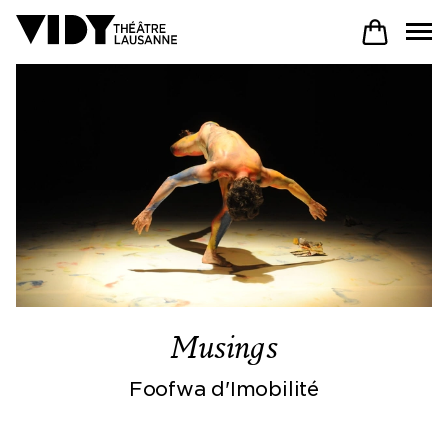
AU PROGRAMME
PARTICIPER
VENIR À VIDY
Musings
Le Théâtre
Foofwa d'Imobilité
Productions