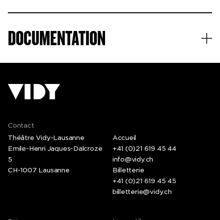
Avec sa compagnie Neopost Foofwa fondée à Genève
en 1998, il écrit des solos et des pièces de groupe.
Chorégraphies souvent en lien avec l’histoire du
DOCUMENTATION
mouvement et toujours tendues vers une poétique de
l’imprévisibilité. Il reviendra à Vidy la saison
prochaine avec des pérégrinations ludiques autour de
Godard.
Contact
Théâtre Vidy-Lausanne
Accueil
Emile-Henri Jaques-Dalcroze
+41 (0)21 619 45 44
5
info@vidy.ch
CH-1007 Lausanne
Billetterie
+41 (0)21 619 45 45
billetterie@vidy.ch