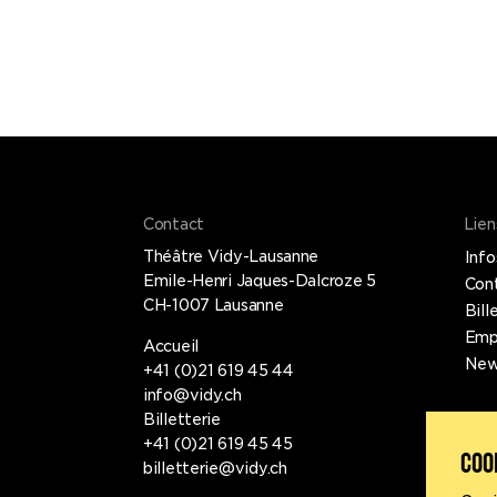
Elle le fait en multipliant
ion de disques. Avec
t pour le cinéma, pour le
. A Vidy, elle se propose
 Thin Line, et un montage
tant quelques nouvelles
jusqu’au bout, en live, les
 rapport à l’animalité,
force/fragilité, monde
t produire les couches
Contact
Lien
xuriantes, ascétiques et
Théâtre Vidy-Lausanne
Info
 Pedroli. Et puis bien sûr
Emile-Henri Jaques-Dalcroze 5
Con
les textures, du plus intime
CH-1007 Lausanne
Bill
Empl
Accueil
New
+41 (0)21 619 45 44
info@vidy.ch
Billetterie
+41 (0)21 619 45 45
COO
billetterie@vidy.ch