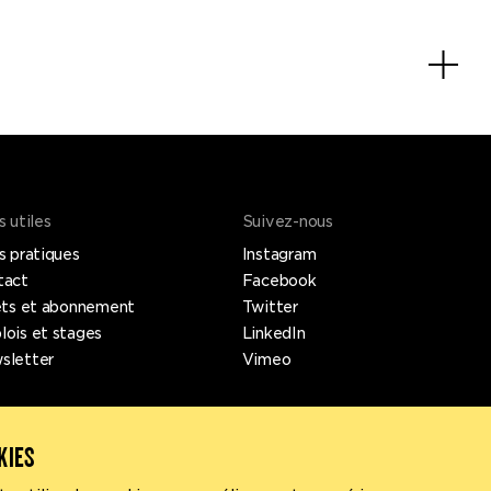
s utiles
Suivez-nous
s pratiques
Instagram
tact
Facebook
ets et abonnement
Twitter
ois et stages
LinkedIn
sletter
Vimeo
KIES