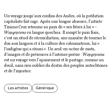
Billetterie en ligne
Mon compte
Un voyage jusqu’aux confins des Andes, où la prédation
capitaliste fait rage. Après une longue absence, l’artiste
Tiziano Cruz retourne au pays de « ses frères à lui » –
Wayqeycuna
en langue quechua. Il rompt le pain frais,
c’est un rituel de réconciliation, une manière de tourner le
dos aux langues et à la culture des colonisateurs, lui «
l’indigène qui a réussi ». Un seul-en-scène de mots,
d’images et de présences à l’intense poésie :
Wayqeycuna
est un voyage vers l’apaisement et le partage, comme un
deuil, sans rien oublier du destin des peuples autochtones
et de l’injustice.
Les artistes
Générique