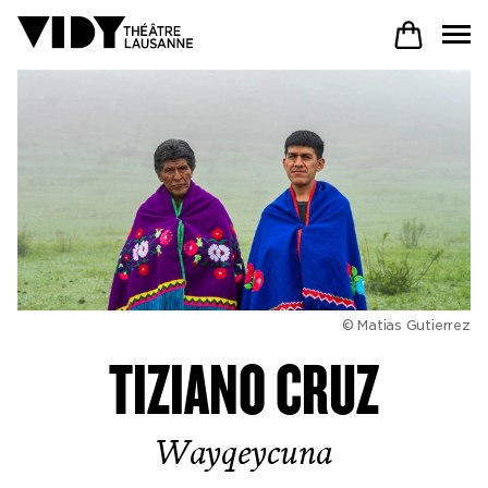
AU PROGRAMME
PARTICIPER
VENIR À VIDY
© Matias Gutierrez
TIZIANO CRUZ
Le Théâtre
Wayqeycuna
Productions