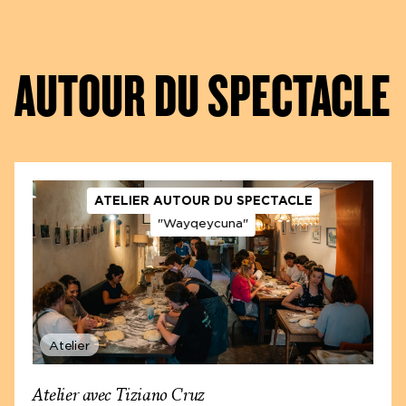
AUTOUR DU SPECTACLE
ATELIER AUTOUR DU SPECTACLE
Wayqeycuna [Meus Irmãos] - Tiziano Cruz
"Wayqeycuna"
(Argentina) Itaú Cultural | Foto: @NereuJr
Atelier
TEXTE DE PRÉSENTATION
Atelier avec Tiziano Cruz
Adaptation de l’entretien avec Tiziano Cruz