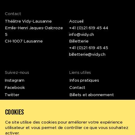
Contact
Théâtre Vidy-Lausanne
Accueil
Emile-Henri Jaques-Dalcroze
+41 (0)21 619 45 44
5
info@vidy.ch
CH-1007 Lausanne
Billetterie
+41 (0)21 619 45 45
billetterie@vidy.ch
Suivez-nous
Liens utiles
Instagram
Infos pratiques
Facebook
Contact
Twitter
Billets et abonnement
LinkedIn
Emplois et stages
Vimeo
Newsletter
COOKIES
Ce site utilise des cookies pour améliorer votre expérience
utilisateur et vous permet de contrôler ce que vous souhaitez
activer.
Rechercher
fr
en